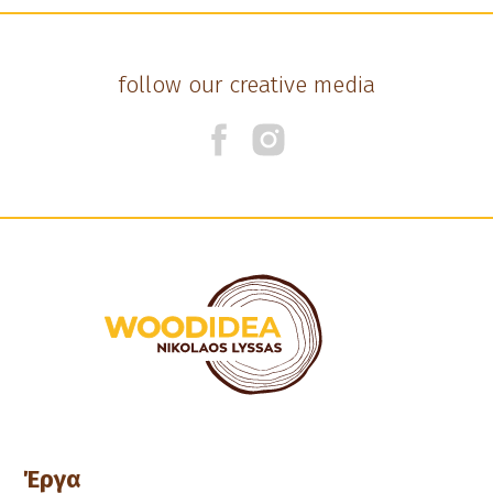
follow our creative media
facebook
instagram
Main
Έργα